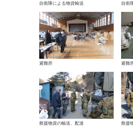
自衛隊による物資輸送
自衛
避難所
避難
救援物資の輸送、配達
救援