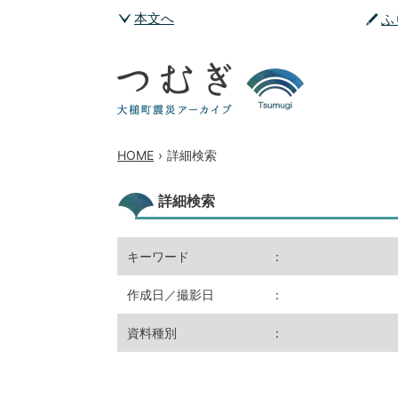
本文へ
ふ
HOME
›
詳細検索
詳細検索
キーワード
：
作成日／撮影日
：
資料種別
：