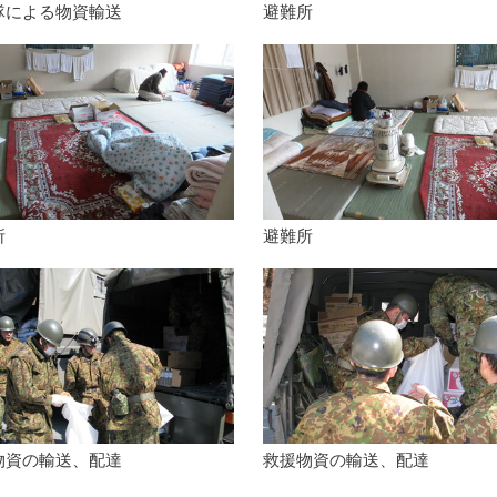
隊による物資輸送
避難所
所
避難所
物資の輸送、配達
救援物資の輸送、配達