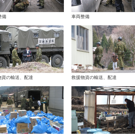
整備
車両整備
物資の輸送、配達
救援物資の輸送、配達