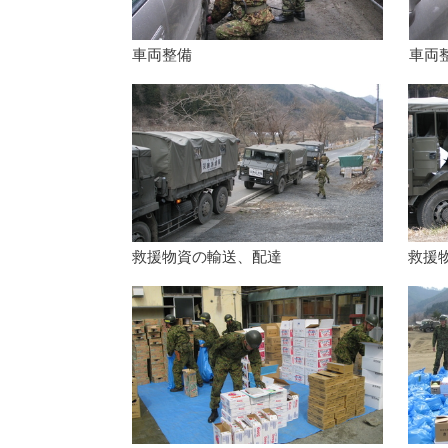
車両整備
車両
救援物資の輸送、配達
救援