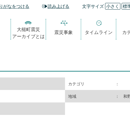
りがなをつける
読み上げる
文字サイズ
小さく
標
大槌町震災
震災事象
タイムライン
カ
アーカイブとは
カテゴリ
：
地域
： 和