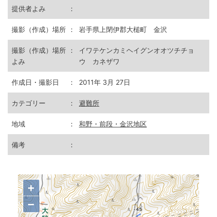
提供者よみ
：
撮影（作成）場所
：
岩手県上閉伊郡大槌町 金沢
撮影（作成）場所
：
イワテケンカミヘイグンオオツチチョ
よみ
ウ カネザワ
作成日・撮影日
：
2011年 3月 27日
カテゴリー
：
避難所
地域
：
和野・前段・金沢地区
備考
：
+
−