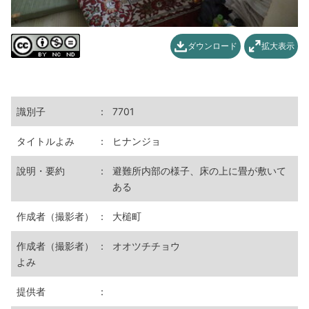
ダウンロード
拡大表示
識別子
：
7701
タイトルよみ
：
ヒナンジョ
說明・要約
：
避難所内部の様子、床の上に畳が敷いて
ある
作成者（撮影者）
：
大槌町
作成者（撮影者）
：
オオツチチョウ
よみ
提供者
：