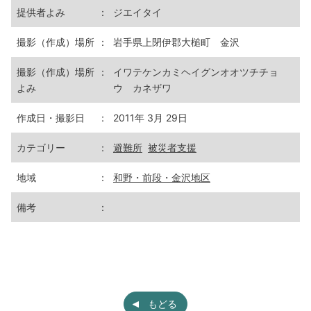
提供者よみ
：
ジエイタイ
撮影（作成）場所
：
岩手県上閉伊郡大槌町 金沢
撮影（作成）場所
：
イワテケンカミヘイグンオオツチチョ
よみ
ウ カネザワ
作成日・撮影日
：
2011年 3月 29日
カテゴリー
：
避難所
被災者支援
地域
：
和野・前段・金沢地区
備考
：
もどる