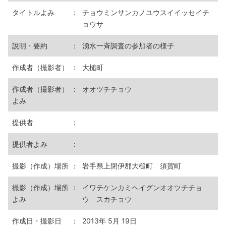
タイトルよみ
：
チョウミンサンカノユウスイイッセイチ
ョウサ
說明・要約
：
湧水一斉調査の参加者の様子
作成者（撮影者）
：
大槌町
作成者（撮影者）
：
オオツチチョウ
よみ
提供者
：
提供者よみ
：
撮影（作成）場所
：
岩手県上閉伊郡大槌町 須賀町
撮影（作成）場所
：
イワテケンカミヘイグンオオツチチョ
よみ
ウ スカチョウ
作成日・撮影日
：
2013年 5月 19日