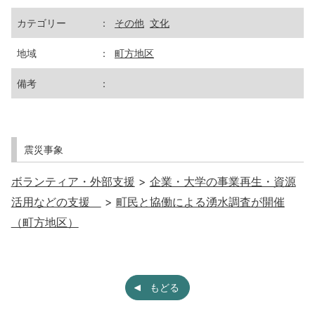
カテゴリー
：
その他
文化
地域
：
町方地区
備考
：
震災事象
ボランティア・外部支援
>
企業・大学の事業再生・資源
活用などの支援
>
町民と協働による湧水調査が開催
（町方地区）
もどる