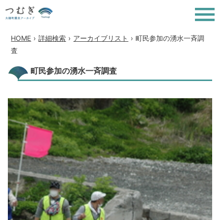
HOME
›
詳細検索
›
アーカイブリスト
›
町民参加の湧水一斉調
査
町民参加の湧水一斉調査