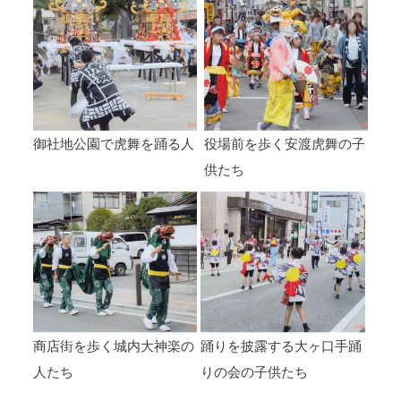
御社地公園で虎舞を踊る人
役場前を歩く安渡虎舞の子
供たち
商店街を歩く城内大神楽の
踊りを披露する大ヶ口手踊
人たち
りの会の子供たち