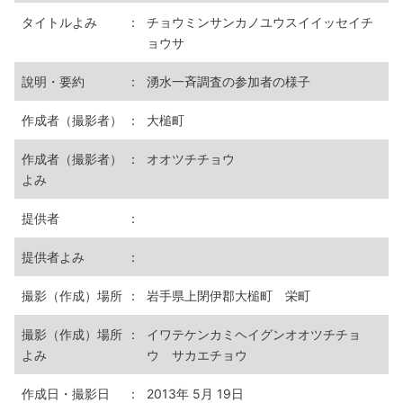
タイトルよみ
：
チョウミンサンカノユウスイイッセイチ
ョウサ
說明・要約
：
湧水一斉調査の参加者の様子
作成者（撮影者）
：
大槌町
作成者（撮影者）
：
オオツチチョウ
よみ
提供者
：
提供者よみ
：
撮影（作成）場所
：
岩手県上閉伊郡大槌町 栄町
撮影（作成）場所
：
イワテケンカミヘイグンオオツチチョ
よみ
ウ サカエチョウ
作成日・撮影日
：
2013年 5月 19日