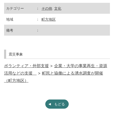
カテゴリー
：
その他
文化
地域
：
町方地区
備考
：
震災事象
ボランティア・外部支援
>
企業・大学の事業再生・資源
活用などの支援
>
町民と協働による湧水調査が開催
（町方地区）
もどる