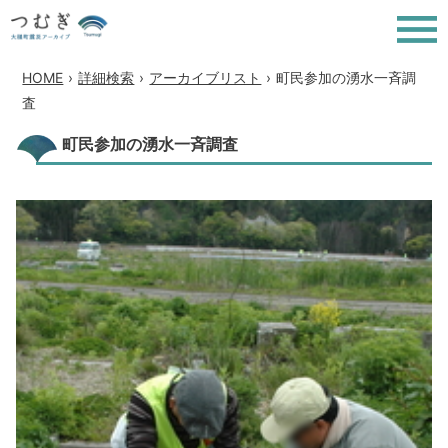
HOME
›
詳細検索
›
アーカイブリスト
›
町民参加の湧水一斉調
査
町民参加の湧水一斉調査