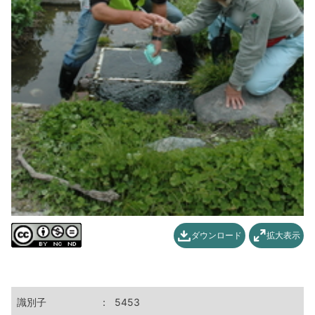
ダウンロード
拡大表示
識別子
：
5453