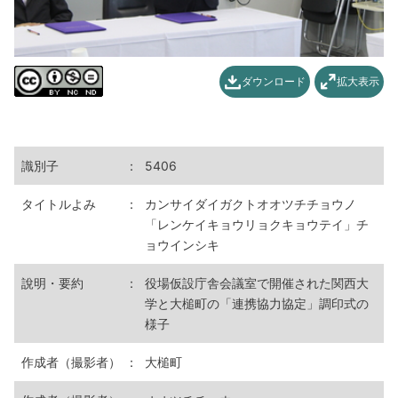
ダウンロード
拡大表示
識別子
：
5406
タイトルよみ
：
カンサイダイガクトオオツチチョウノ
「レンケイキョウリョクキョウテイ」チ
ョウインシキ
說明・要約
：
役場仮設庁舎会議室で開催された関西大
学と大槌町の「連携協力協定」調印式の
様子
作成者（撮影者）
：
大槌町