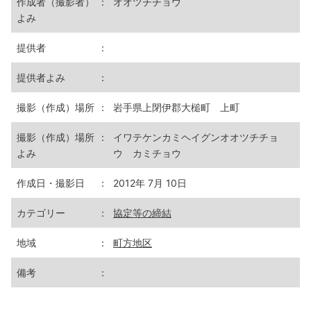
作成者（撮影者）
：
オオツチチョウ
よみ
提供者
：
提供者よみ
：
撮影（作成）場所
：
岩手県上閉伊郡大槌町 上町
撮影（作成）場所
：
イワテケンカミヘイグンオオツチチョ
よみ
ウ カミチョウ
作成日・撮影日
：
2012年 7月 10日
カテゴリー
：
協定等の締結
地域
：
町方地区
備考
：