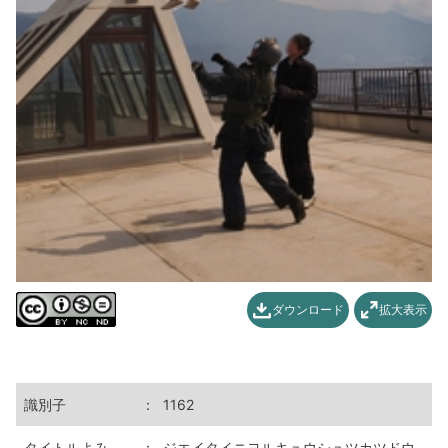
ダウンロード
拡大表示
識別子
：
1162
タイトルよみ
：
ジエイタイニヨルキュウシュツカツドウ