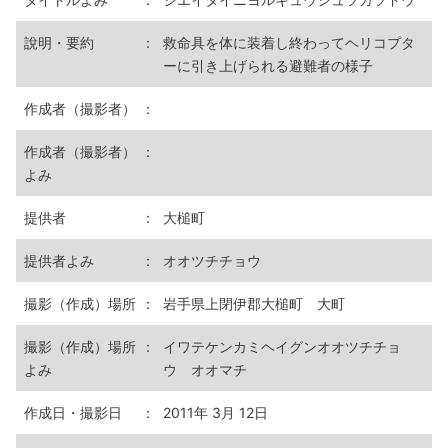
說明・要約
：
救命具を体に装着し終わってヘリコプタ
ーに引き上げられる避難者の様子
作成者（撮影者）
：
作成者（撮影者）
：
よみ
提供者
：
大槌町
提供者よみ
：
オオツチチョウ
撮影（作成）場所
：
岩手県上閉伊郡大槌町 大町
撮影（作成）場所
：
イワテケンカミヘイグンオオツチチョ
よみ
ウ オオマチ
作成日・撮影日
：
2011年 3月 12日