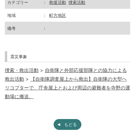
カテゴリー
：
救援活動
捜索活動
地域
：
町方地区
備考
：
震災事象
捜索・救出活動
>
自衛隊と外部応援部隊との協力による
救出活動
>
【自衛隊調査屋上から救出】自衛隊の大型ヘ
リコプターで、庁舎屋上とおよび周辺の避難者を寺野の運
動場に搬送。
もどる