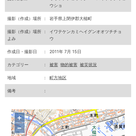
ウショ
撮影（作成）場所
：
岩手県上閉伊郡大槌町
撮影（作成）場所
：
イワテケンカミヘイグンオオツチチョ
よみ
ウ
作成日・撮影日
：
2011年 7月 15日
カテゴリー
：
被害
物的被害
被災状況
地域
：
町方地区
備考
：
+
−