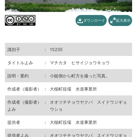
ダウンロード
拡大表示
識別子
：
15235
タイトルよみ
：
マチカタ ヒサイジョウキョウ
說明・要約
：
小鎚側から町方を撮った写真。
作成者（撮影者）
：
大槌町役場 水道事業所
作成者（撮影者）
：
オオツチチョウヤクバ スイドウジギョ
よみ
ウショ
提供者
：
大槌町役場 水道事業所
提供者よみ
：
オオツチチョウヤクバ スイドウジギョ