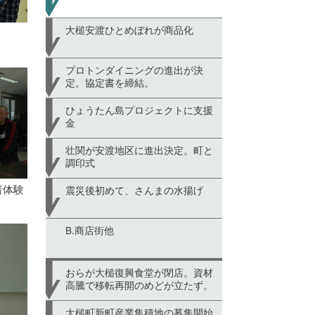
大槌安渡ひとめぼれが商品化
プロトンダイニングの進出が決
定。協定書を締結。
ひょうたん島プロジェクトに支援
金
壮関が安渡地区に進出決定。町と
調印式
者体験
震災後初めて、さんまの水揚げ
B.商店街他
おらが大槌復興食堂が閉店。資材
高騰で移転再開のめどが立たず。
大槌町新町産業集積地の募集開始