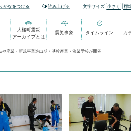
りがなをつける
読み上げる
文字サイズ
小さく
標
大槌町震災
震災事象
タイムライン
カ
アーカイブとは
転や廃業・新規事業進出期
›
基幹産業
›
漁業学校が開催