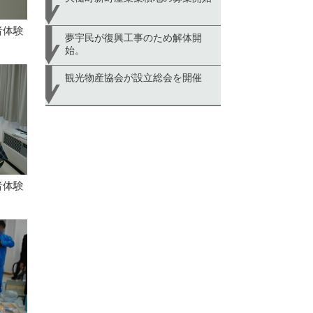
者体験
夢宇民が復興工事のため解体開
始。
観光物産協会が設立総会を開催
者体験