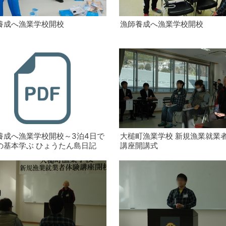
養成へ漁業学校開校
漁師養成へ漁業学校開校
養成へ漁業学校開校～3泊4日で
大槌町漁業学校 新規漁業就業
の基本学ぶ ひょうたん島日記
講座開講式