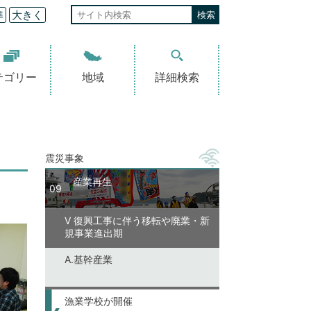
準
大きく
テゴリー
地域
詳細検索
震災事象
産業再生
09
V 復興工事に伴う移転や廃業・新
規事業進出期
A.基幹産業
漁業学校が開催