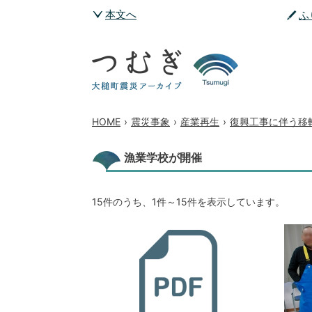
本文へ
ふ
HOME
›
震災事象
›
産業再生
›
復興工事に伴う移
漁業学校が開催
15件のうち、1件～15件を表示しています。