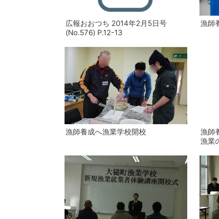
広報おおつち 2014年2月5日号
漁師
(No.576) P.12-13
漁師養成へ漁業学校開校
漁師
漁業