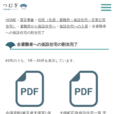
HOME
›
震災事象
›
住民（住居：避難所～仮設住宅～災害公営
住宅）
›
避難所から仮設住宅へ
›
仮設住宅への入居
›
全避難者
への仮設住宅の割当完了
全避難者への仮設住宅の割当完了
45件のうち、1件～45件を表示しています。
会議資料(被災者支援室) 仮
大槌町応急仮設住宅一覧 平