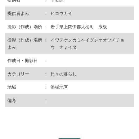
提供者よみ
：
ヒコウカイ
撮影（作成）場所
：
岩手県上閉伊郡大槌町 浪板
撮影（作成）場所
：
イワテケンカミヘイグンオオツチチョ
よみ
ウ ナミイタ
作成日・撮影日
：
カテゴリー
：
日々の暮らし
地域
：
浪板地区
備考
：