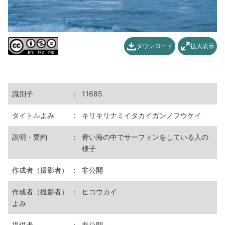
ダウンロード
拡大表示
識別子
：
11685
タイトルよみ
：
キリキリナミイタカイガンノフウケイ
說明・要約
：
青い海の中でサーフィンをしている人の
様子
作成者（撮影者）
：
非公開
作成者（撮影者）
：
ヒコウカイ
よみ
提供者
：
非公開