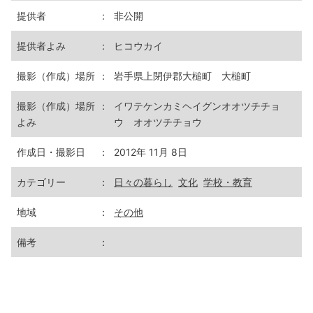
提供者
：
非公開
提供者よみ
：
ヒコウカイ
撮影（作成）場所
：
岩手県上閉伊郡大槌町 大槌町
撮影（作成）場所
：
イワテケンカミヘイグンオオツチチョ
よみ
ウ オオツチチョウ
作成日・撮影日
：
2012年 11月 8日
カテゴリー
：
日々の暮らし
文化
学校・教育
地域
：
その他
備考
：