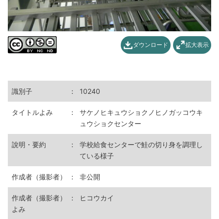
ダウンロード
拡大表示
識別子
：
10240
タイトルよみ
：
サケノヒキュウショクノヒノガッコウキ
ュウショクセンター
說明・要約
：
学校給食センターで鮭の切り身を調理し
ている様子
作成者（撮影者）
：
非公開
作成者（撮影者）
：
ヒコウカイ
よみ