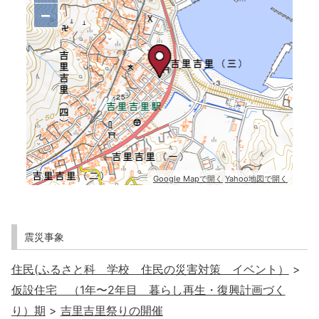
−
Google Mapで開く
Yahoo地図で開く
震災事象
住民(ふるさと科 学校 住民の災害対策 イベント）
>
仮設住宅 （1年〜2年目 暮らし再生・復興計画づく
り）期
>
吉里吉里祭りの開催