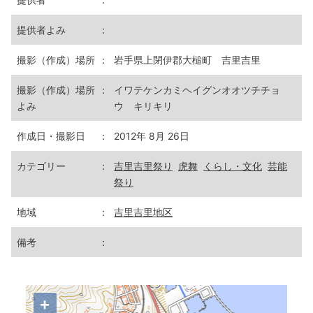
提供者よみ
：
撮影（作成）場所
：
岩手県上閉伊郡大槌町 吉里吉里
撮影（作成）場所
：
イワテケンカミヘイグンオオツチチョ
よみ
ウ キリキリ
作成日・撮影日
：
2012年 8月 26日
カテゴリー
：
吉里吉里祭り
虎舞
くらし・文化
芸能
祭り
地域
：
吉里吉里地区
備考
：
+