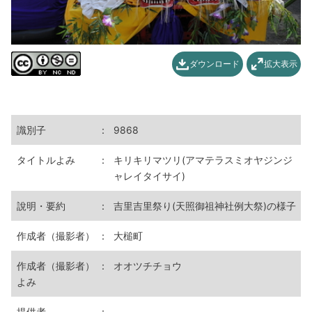
ダウンロード
拡大表示
識別子
：
9868
タイトルよみ
：
キリキリマツリ(アマテラスミオヤジンジ
ャレイタイサイ)
說明・要約
：
吉里吉里祭り(天照御祖神社例大祭)の様子
作成者（撮影者）
：
大槌町
作成者（撮影者）
：
オオツチチョウ
よみ
提供者
：