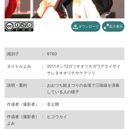
ダウンロード
拡大表示
識別子
：
9760
タイトルよみ
：
2011ネン12ガツオオツチガワデカイサイ
サレタオオツチサケマツリ
說明・要約
：
おおつち鮭まつりの会場で三味線を演奏
している人の様子
作成者（撮影者）
：
非公開
作成者（撮影者）
：
ヒコウカイ
よみ