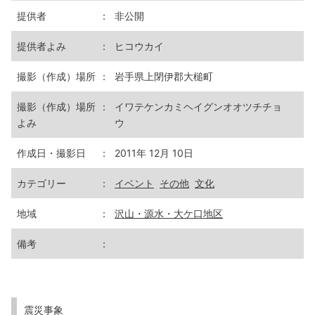
提供者
：
非公開
提供者よみ
：
ヒコウカイ
撮影（作成）場所
：
岩手県上閉伊郡大槌町
撮影（作成）場所
：
イワテケンカミヘイグンオオツチチョ
よみ
ウ
作成日・撮影日
：
2011年 12月 10日
カテゴリー
：
イベント
その他
文化
地域
：
沢山・源水・大ケ口地区
備考
：
震災事象