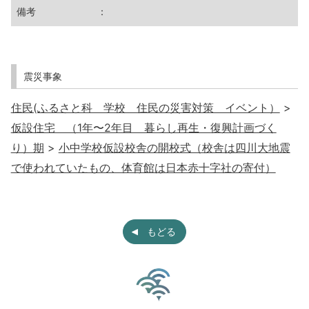
備考
：
震災事象
住民(ふるさと科 学校 住民の災害対策 イベント）
>
仮設住宅 （1年〜2年目 暮らし再生・復興計画づく
り）期
>
小中学校仮設校舎の開校式（校舎は四川大地震
で使われていたもの、体育館は日本赤十字社の寄付）
もどる