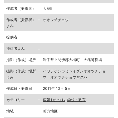
作成者（撮影者）
：
大槌町
作成者（撮影者）
：
オオツチチョウ
よみ
提供者
：
提供者よみ
：
撮影（作成）場所
：
岩手県上閉伊郡大槌町 大槌町役場
撮影（作成）場所
：
イワテケンカミヘイグンオオツチチョ
よみ
ウ オオツチチョウヤクバ
作成日・撮影日
：
2011年 10月 5日
カテゴリー
：
広報おおつち
学校・教育
地域
：
町方地区