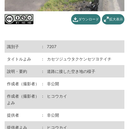
ダウンロード
拡大表示
識別子
：
7207
タイトルよみ
：
カセツジュウタクケンセツヨテイチ
說明・要約
：
道路に接した空き地の様子
作成者（撮影者）
：
非公開
作成者（撮影者）
：
ヒコウカイ
よみ
提供者
：
非公開
提供者よみ
：
ヒコウカイ