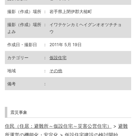
撮影（作成）場所
：
岩手県上閉伊郡大槌町
撮影（作成）場所
：
イワテケンカミヘイグンオオツチチョ
よみ
ウ
作成日・撮影日
：
2011年 5月 19日
カテゴリー
：
仮設住宅
地域
：
その他
備考
：
震災事象
住民（住居：避難所～仮設住宅～災害公営住宅）
>
避難
所運営の機能化・安定化
>
仮設住宅建設の検討開始