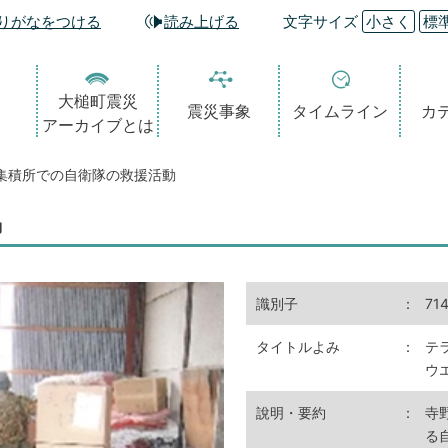
りがなをつける
読み上げる
文字サイズ
小さく
標
大槌町震災
震災事象
タイムライン
カ
アーカイブとは
集積所での自衛隊の救援活動
動
識別子
：
71
タイトルよみ
：
テ
ウ
說明・要約
：
寺
る