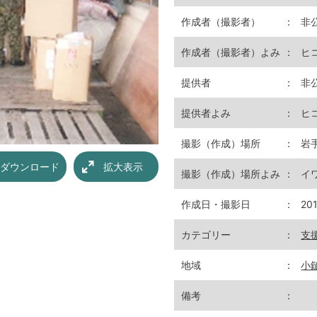
作成者（撮影者）
：
非
作成者（撮影者）よみ
：
ヒ
提供者
：
非
提供者よみ
：
ヒ
撮影（作成）場所
：
岩
ダウンロード
拡大表示
撮影（作成）場所よみ
：
イ
作成日・撮影日
：
20
カテゴリー
：
支
地域
：
小
備考
：