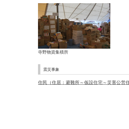
寺野物資集積所
震災事象
住民（住居：避難所～仮設住宅～災害公営