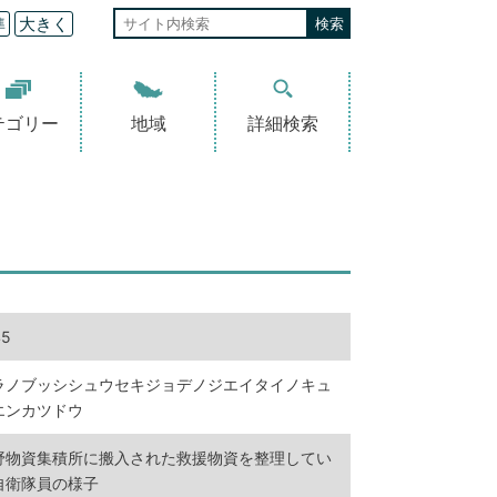
準
大きく
テゴリー
地域
詳細検索
45
ラノブッシシュウセキジョデノジエイタイノキュ
エンカツドウ
野物資集積所に搬入された救援物資を整理してい
自衛隊員の様子