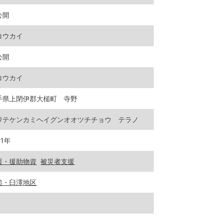
公開
コウカイ
公開
コウカイ
手県上閉伊郡大槌町 寺野
ワテケンカミヘイグンオオツチチョウ テラノ
11年
援・援助物資
被災者支援
鎚・臼澤地区