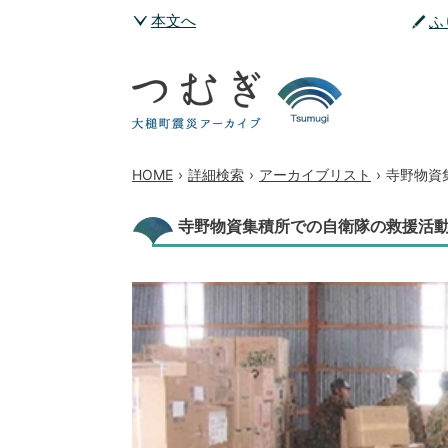
本文へ
ふ
HOME
›
詳細検索
›
アーカイブリスト
›
寺野物資
寺野物資集積所での自衛隊の救援活