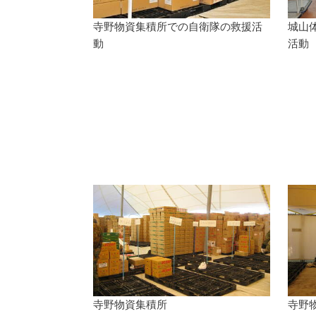
寺野物資集積所での自衛隊の救援活
城山
動
活動
寺野物資集積所
寺野