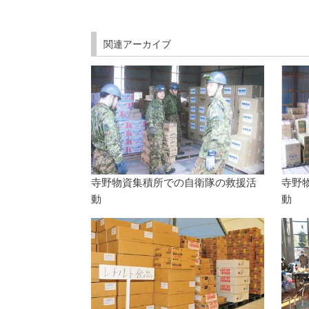
関連アーカイブ
寺野物資集積所での自衛隊の救援活
寺野
動
動