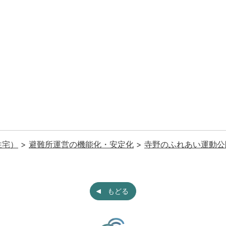
住宅）
>
避難所運営の機能化・安定化
>
寺野のふれあい運動公
もどる