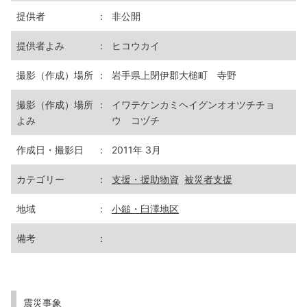
提供者
：
非公開
提供者よみ
：
ヒコウカイ
撮影（作成）場所
：
岩手県上閉伊郡大槌町 寺野
撮影（作成）場所
：
イワテケンカミヘイグンオオツチチョ
よみ
ウ コヅチ
作成日・撮影日
：
2011年 3月
カテゴリー
：
支援・援助物資
被災者支援
地域
：
小鎚・臼澤地区
備考
：
震災事象