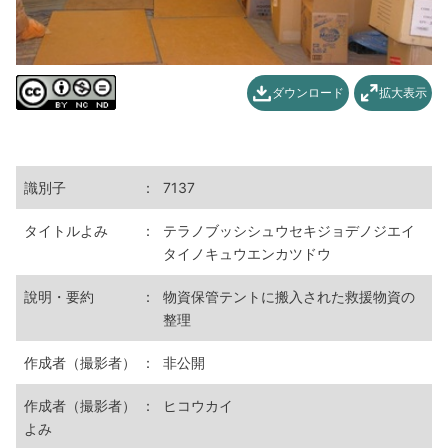
ダウンロード
拡大表示
識別子
：
7137
タイトルよみ
：
テラノブッシシュウセキジョデノジエイ
タイノキュウエンカツドウ
說明・要約
：
物資保管テントに搬入された救援物資の
整理
作成者（撮影者）
：
非公開
作成者（撮影者）
：
ヒコウカイ
よみ