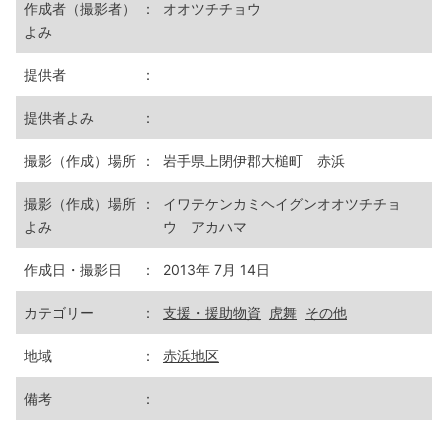
作成者（撮影者）
：
オオツチチョウ
よみ
提供者
：
提供者よみ
：
撮影（作成）場所
：
岩手県上閉伊郡大槌町 赤浜
撮影（作成）場所
：
イワテケンカミヘイグンオオツチチョ
よみ
ウ アカハマ
作成日・撮影日
：
2013年 7月 14日
カテゴリー
：
支援・援助物資
虎舞
その他
地域
：
赤浜地区
備考
：