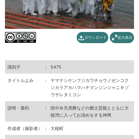
ダウンロード
拡大表示
識別子
：
5475
タイトルよみ
：
ヤマナシケンフジカワチョウノゼンコク
ジカラアカハマハチマンジンジャニキゾ
ウサレタミコシ
說明・要約
：
陸中弁天虎舞などの郷土芸能とともに大
槌湾に入ってお清めをする神輿
作成者（撮影者）
：
大槌町