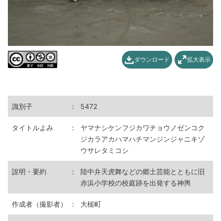
ダウンロード
拡大表示
識別子
：
5472
タイトルよみ
：
ヤマナシケンフジカワチョウノゼンコク
ジカラアカハマハチマンジンジャニキゾ
ウサレタミコシ
說明・要約
：
陸中弁天虎舞などの郷土芸能とともに旧
赤浜小学校の校庭跡を出発する神輿
作成者（撮影者）
：
大槌町