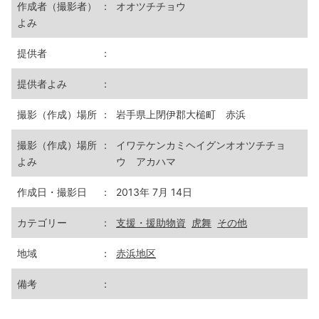
作成者（撮影者）
：
オオツチチョウ
よみ
提供者
：
提供者よみ
：
撮影（作成）場所
：
岩手県上閉伊郡大槌町 赤浜
撮影（作成）場所
：
イワテケンカミヘイグンオオツチチョ
よみ
ウ アカハマ
作成日・撮影日
：
2013年 7月 14日
カテゴリー
：
支援・援助物資
虎舞
その他
地域
：
赤浜地区
備考
：