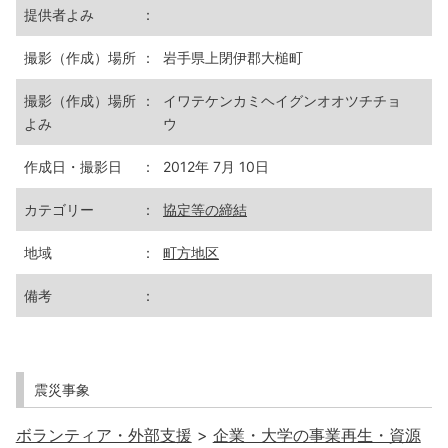
提供者よみ
：
撮影（作成）場所
：
岩手県上閉伊郡大槌町
撮影（作成）場所
：
イワテケンカミヘイグンオオツチチョ
よみ
ウ
作成日・撮影日
：
2012年 7月 10日
カテゴリー
：
協定等の締結
地域
：
町方地区
備考
：
震災事象
ボランティア・外部支援
>
企業・大学の事業再生・資源