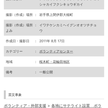
シャカイフクシキョウギカイ
撮影（作成）場所
：
岩手県上閉伊郡大槌町
撮影（作成）場所
：
イワテケンカミヘイグンオオツチチョ
よみ
ウ
作成日・撮影日
：
2011年 8月 17日
カテゴリー
：
ボランティアセンター
地域
：
桜木町・花輪田地区
備考
：
一般公開
震災事象
ボランティア・外部支援
>
各地にサテライト設置 ボラ