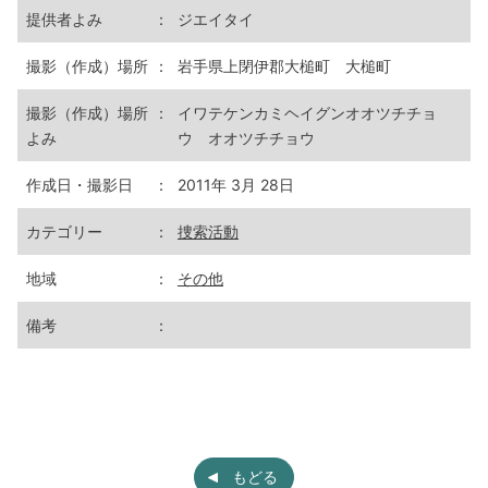
提供者よみ
：
ジエイタイ
撮影（作成）場所
：
岩手県上閉伊郡大槌町 大槌町
撮影（作成）場所
：
イワテケンカミヘイグンオオツチチョ
よみ
ウ オオツチチョウ
作成日・撮影日
：
2011年 3月 28日
カテゴリー
：
捜索活動
地域
：
その他
備考
：
もどる