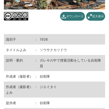
ダウンロード
拡大表示
識別子
：
1936
タイトルよみ
：
ソウサクカツドウ
說明・要約
：
ガレキの中で捜索活動をしている自衛隊
員
作成者（撮影者）
：
自衛隊
作成者（撮影者）
：
ジエイタイ
よみ
提供者
：
自衛隊