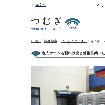
本文へ
ふ
HOME
›
詳細検索
›
アーカイブリスト
›
老人ホー
老人ホーム地割れ状況と修復作業（