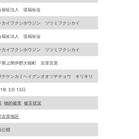
会福祉法人 堤福祉会
ャカイフクシホウジン ツツミフクシカイ
会福祉法人 堤福祉会
ャカイフクシホウジン ツツミフクシカイ
手県上閉伊郡大槌町 吉里吉里
ワテケンカミヘイグンオオツチチョウ キリキリ
11年 3月 13日
害
物的被害
被災状況
里吉里地区
般公開