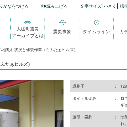
りがなをつける
読み上げる
文字サイズ
小さく
標
大槌町震災
震災事象
タイムライン
カ
アーカイブとは
ム地割れ状況と修復作業（らふたぁヒルズ）
らふたぁヒルズ）
識別子
：
12
タイトルよみ
：
ロ
ギ
說明・要約
：
地
れ