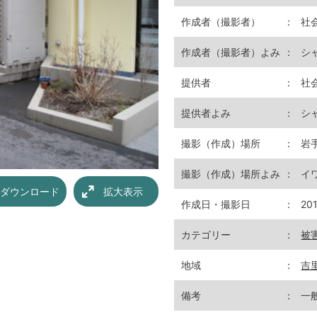
作成者（撮影者）
：
社
作成者（撮影者）よみ
：
シ
提供者
：
社
提供者よみ
：
シ
撮影（作成）場所
：
岩
撮影（作成）場所よみ
：
イ
ダウンロード
拡大表示
作成日・撮影日
：
20
カテゴリー
：
被
地域
：
吉
備考
：
一