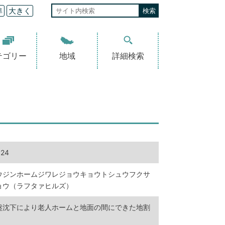
準
大きく
テゴリー
地域
詳細検索
924
ウジンホームジワレジョウキョウトシュウフクサ
ョウ（ラフタァヒルズ）
盤沈下により老人ホームと地面の間にできた地割
。