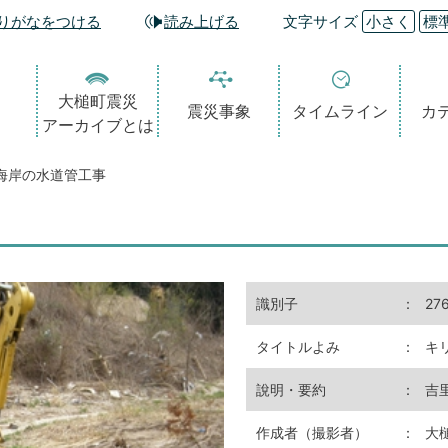
りがなをつける
読み上げる
文字サイズ
小さく
標
大槌町震災
震災事象
タイムライン
カ
アーカイブとは
海岸の水道管工事
識別子
：
27
タイトルよみ
：
キ
說明・要約
：
吉
作成者（撮影者）
：
大