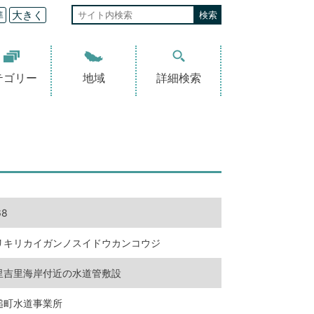
準
大きく
テゴリー
地域
詳細検索
68
リキリカイガンノスイドウカンコウジ
里吉里海岸付近の水道管敷設
槌町水道事業所