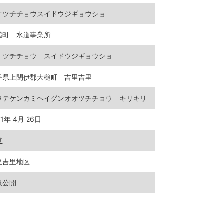
オツチチョウスイドウジギョウショ
槌町 水道事業所
オツチチョウ スイドウジギョウショ
手県上閉伊郡大槌町 吉里吉里
ワテケンカミヘイグンオオツチチョウ キリキリ
11年 4月 26日
道
里吉里地区
般公開