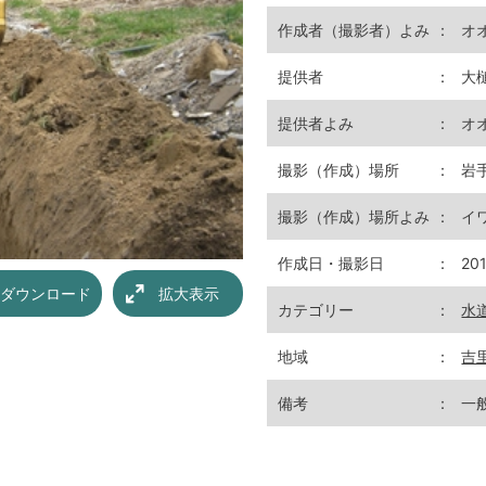
作成者（撮影者）よみ
：
オ
提供者
：
大
提供者よみ
：
オ
撮影（作成）場所
：
岩
撮影（作成）場所よみ
：
イ
作成日・撮影日
：
20
ダウンロード
拡大表示
カテゴリー
：
水
地域
：
吉
備考
：
一