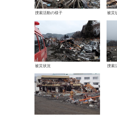
捜索活動の様子
被災
被災状況
捜索