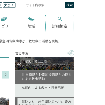
準
大きく
テゴリー
地域
詳細検索
緊急消防救助隊が、救助救出活動を実施。
震災事象
捜索・救出活動
02
III 自衛隊と外部応援部隊との協力
2
による救出活動
A.町内による救出・捜索活動
消防より、岩手県防災ヘリに管内