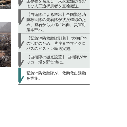
生存者を発見し、火災避難誘導お
よび人工透析患者を空輸搬送。
【自衛隊による救出】全国緊急消
防救助隊の先着隊が状況確認のた
め、釜石から大槌に出向。災害対
策本部へ。
【緊急消防救助隊到着】 大槌町で
の活動のため、片岸までマイクロ
バスのピストン輸送実施。
【自衛隊の拠点設置】 自衛隊がサ
ッカー場を野営地に。
緊急消防救助隊が、救助救出活動
を実施。