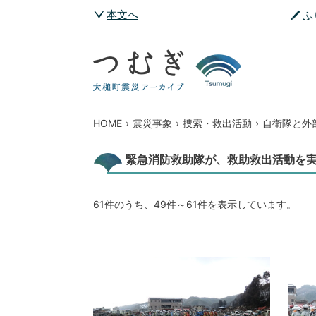
本文へ
ふ
HOME
›
震災事象
›
捜索・救出活動
›
自衛隊と外
緊急消防救助隊が、救助救出活動を
61件のうち、49件～61件を表示しています。