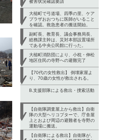
被害状況確認要請
大槌町で弓道場、四季の里、ケア
プラザおおつちに医師がいること
を確認。救急患者の搬送開始。
副町長、教育長、議会事務局長、
総務課主幹は、災対本部設置場所
である中央公民館に行った。
大槌町消防団により、小枕・伸松
地区住民の寺野への避難完了
【70代の女性救出】 倒壊家屋よ
り、70歳の女性が救出される。
B.支援部隊による救出・捜索活動
【自衛隊調査屋上から救出】自衛
隊の大型ヘリコプターで、庁舎屋
上とおよび周辺の避難者を寺野の
運動場に搬送。
【自衛隊による救出】自衛隊が、