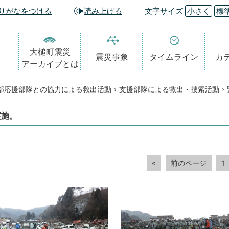
りがなをつける
読み上げる
文字サイズ
小さく
標
大槌町震災
震災事象
タイムライン
カ
アーカイブとは
部応援部隊との協力による救出活動
›
支援部隊による救出・捜索活動
›
実施。
«
前のページ
1