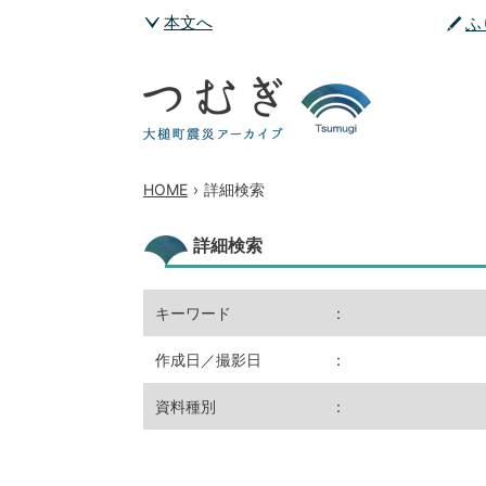
本文へ
ふ
HOME
›
詳細検索
詳細検索
キーワード
：
作成日／撮影日
：
資料種別
：