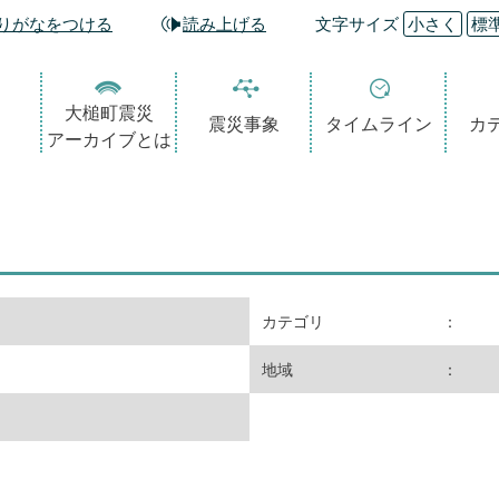
りがなをつける
読み上げる
文字サイズ
小さく
標
大槌町震災
震災事象
タイムライン
カ
アーカイブとは
カテゴリ
：
地域
：