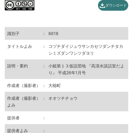
ダウンロード
識別子
：
8618
タイトルよみ
：
コヅチダイジュウサンカセツダンチタカ
シミズダンワシツダヨリ
說明・要約
：
小鎚第１３仮設団地 『高清水談話室だよ
り』 平成26年1月号
作成者（撮影者）
：
大槌町
作成者（撮影者）
：
オオツチチョウ
よみ
提供者
：
提供者よみ
：