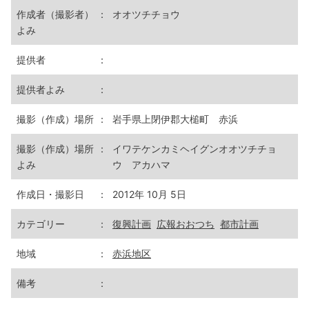
作成者（撮影者）
：
オオツチチョウ
よみ
提供者
：
提供者よみ
：
撮影（作成）場所
：
岩手県上閉伊郡大槌町 赤浜
撮影（作成）場所
：
イワテケンカミヘイグンオオツチチョ
よみ
ウ アカハマ
作成日・撮影日
：
2012年 10月 5日
カテゴリー
：
復興計画
広報おおつち
都市計画
地域
：
赤浜地区
備考
：