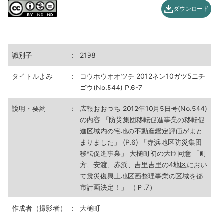
ダウンロード
識別子
：
2198
タイトルよみ
：
コウホウオオツチ 2012ネン10ガツ5ニチ
ゴウ(No.544) P.6-7
說明・要約
：
広報おおつち 2012年10月5日号(No.544)
の内容 「防災集団移転促進事業の移転促
進区域内の宅地の不動産鑑定評価がまと
まりました」 (P.6) 「赤浜地区防災集団
移転促進事業」 大槌町初の大臣同意 「町
方、安渡、赤浜、吉里吉里の4地区におい
て震災復興土地区画整理事業の区域を都
市計画決定！」 （Ｐ.7）
作成者（撮影者）
：
大槌町