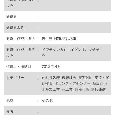
よみ
提供者
：
提供者よみ
：
撮影（作成）場所
：
岩手県上閉伊郡大槌町
撮影（作成）場所
：
イワテケンカミヘイグンオオツチチョ
よみ
ウ
作成日・撮影日
：
2013年 4月
カテゴリー
：
がれき処理
復興計画
震災対応
支援・援
助物資
ボランティアセンター
仮設住宅
水産加工業
商工業
各種計画
情報発信
地域
：
その他
備考
：