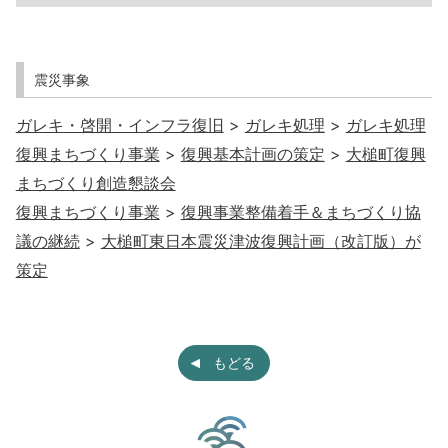
震災事象
ガレキ・啓開・インフラ復旧
>
ガレキ処理
>
ガレキ処理
復興まちづくり事業
>
復興基本計画の策定
>
大槌町復興
まちづくり創造懇談会
復興まちづくり事業
>
復興事業整備着手＆まちづくり協
議の継続
>
大槌町東日本震災津波復興計画（改訂版）が
策定
もどる