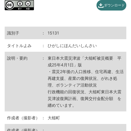
ダウンロード
識別子
：
15131
タイトルよみ
：
ひがしにほんだいしんさい
說明・要約
：
東日本大震災津波「大槌町被災概要 平
成25年4月1日」版
・震災2年後の人口推移、住宅再建、生活
再建支援、産業の復興状況、がれき処
理、ボランティア活動状況
行政機能の回復状況、大槌町東日本大震
災津波復興計画、復興交付金配分額 を
纏めています。
作成者（撮影者）
：
大槌町
作成者（撮影者）
：