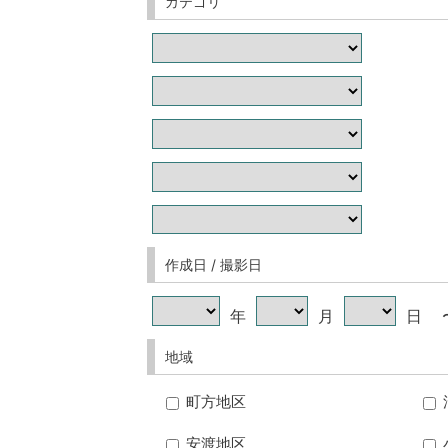
カテゴリ
作成日 / 撮影日
年
月
日
地域
町方地区
安渡地区