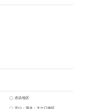
赤浜地区
沢山・源水・大ケ口地区