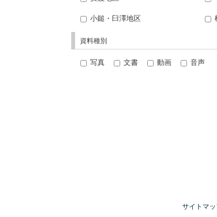
小鎚・臼澤地区
資料種別
写真
文書
動画
音声
サイトマッ