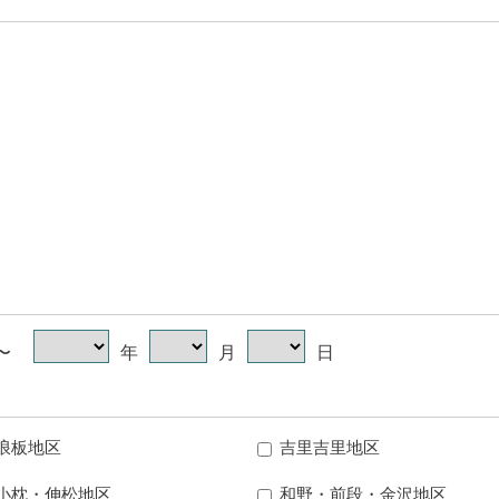
 〜
年
月
日
浪板地区
吉里吉里地区
小枕・伸松地区
和野・前段・金沢地区