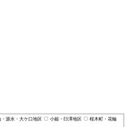
山・源水・大ケ口地区
小鎚・臼澤地区
桜木町・花輪