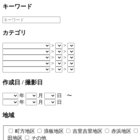
キーワード
カテゴリ
>
>
>
>
>
>
>
>
>
>
作成日 / 撮影日
年
月
日 〜
年
月
日
地域
町方地区
浪板地区
吉里吉里地区
赤浜地区
田地区
その他