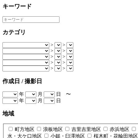
キーワード
カテゴリ
>
>
>
>
>
>
>
>
>
>
作成日 / 撮影日
年
月
日 〜
年
月
日
地域
町方地区
浪板地区
吉里吉里地区
赤浜地区
水・大ケ口地区
小鎚・臼澤地区
桜木町・花輪田地区